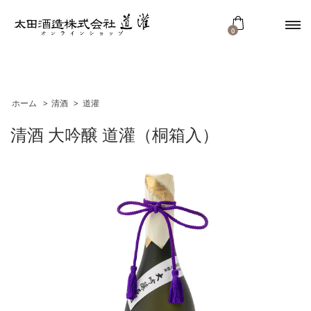
0
清酒
ホーム
>
清酒
>
道灌
清酒 大吟醸 道灌（桐箱入）