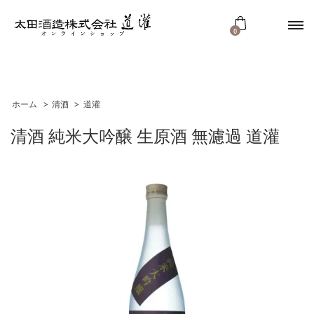
0
清酒
ホーム
>
清酒
>
道灌
清酒 純米大吟醸 生原酒 無濾過 道灌