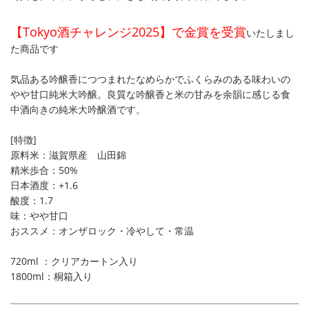
【Tokyo酒チャレンジ2025】で金賞を受賞
いたしまし
た商品です
気品ある吟醸香につつまれたなめらかでふくらみのある味わいの
やや甘口純米大吟醸。良質な吟醸香と米の甘みを余韻に感じる食
中酒向きの純米大吟醸酒です。
[特徴]
原料米：滋賀県産 山田錦
精米歩合：50%
日本酒度：+1.6
酸度：1.7
味：やや甘口
おススメ：オンザロック・冷やして・常温
720ml ：クリアカートン入り
1800ml：桐箱入り