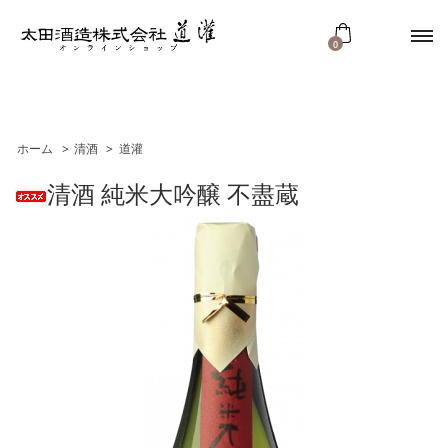
0
清酒
ホーム
>
清酒
>
道灌
清酒 純米大吟醸 不盡蔵